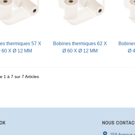
Vue rapide
Vue rapide
bobines thermiques 62 X
bobines thermiques 60 X
 60 X Ø 12 MM
Ø 60 X Ø 12 MM
Ø 
e 1 à 7 sur 7 Articles
OK
NOUS CONTAC
259 Avenue d