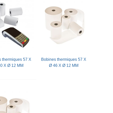
Vue rapide
Vue rapide
bobines thermiques 57 X
40 X Ø 12 MM
Ø 46 X Ø 12 MM