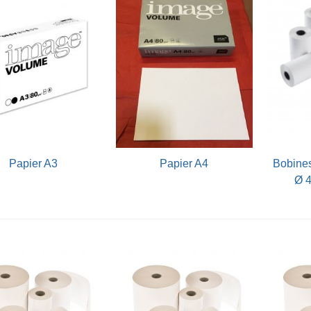
Vue rapide
Vue rapide
papier A3
papier A4
bobines thermiques 57 X
Ø 