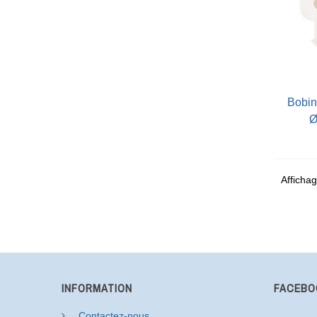
bobines thermiques 57 X
Ø
Affichag
INFORMATION
FACEBO
Contactez-nous