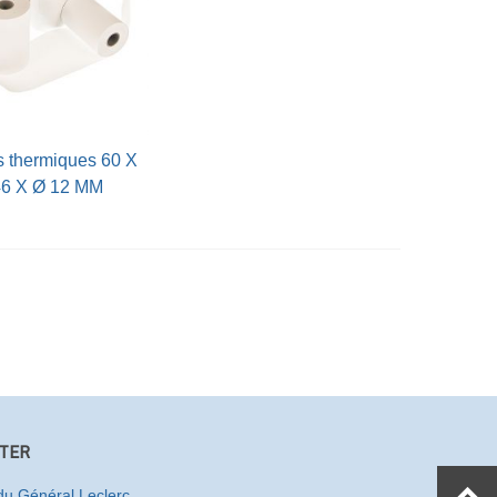
Vue rapide
46 X Ø 12 MM
TER
u Général Leclerc
,